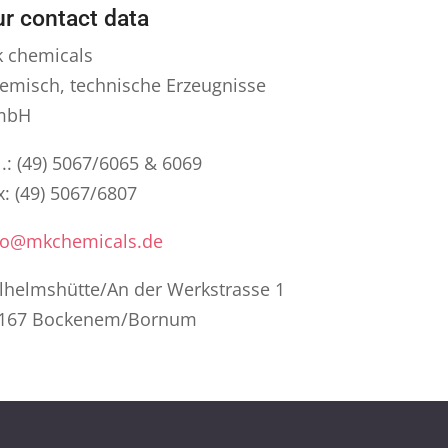
r contact data
 chemicals
emisch, technische Erzeugnisse
mbH
l.: (49) 5067/6065 & 6069
x: (49) 5067/6807
fo@mkchemicals.de
lhelmshütte/An der Werkstrasse 1
167 Bockenem/Bornum