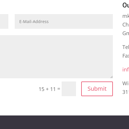
Ou
mk
Ch
G
Te
Fa
in
Wi
Submit
=
15 + 11
31